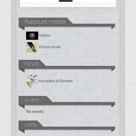
Rubriques medias
Vidéos
Presse écrite
NEWS
Inscription & Rentrée
A venir ...
No events
Liens